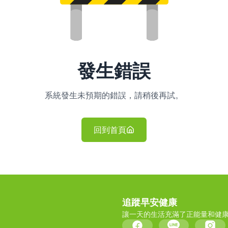
發生錯誤
系統發生未預期的錯誤，請稍後再試。
回到首頁
追蹤早安健康
讓一天的生活充滿了正能量和健