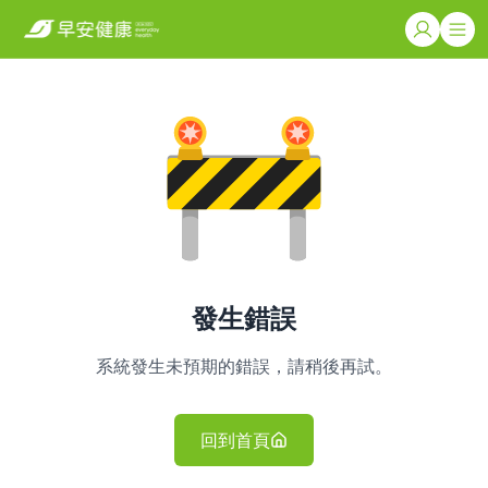
發生錯誤
系統發生未預期的錯誤，請稍後再試。
回到首頁