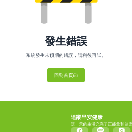
發生錯誤
系統發生未預期的錯誤，請稍後再試。
回到首頁
追蹤早安健康
讓一天的生活充滿了正能量和健