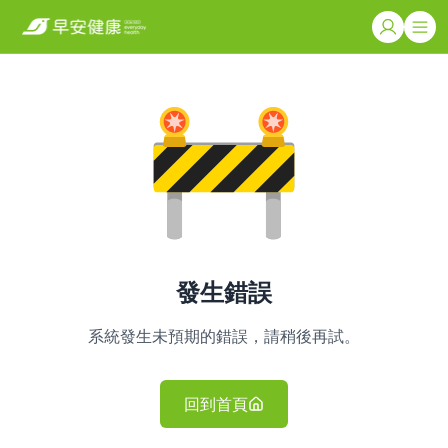
發生錯誤
系統發生未預期的錯誤，請稍後再試。
回到首頁