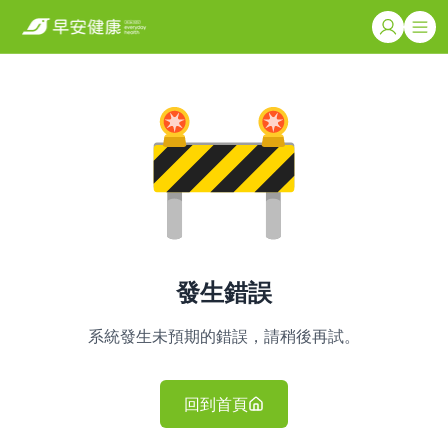
發生錯誤
系統發生未預期的錯誤，請稍後再試。
回到首頁