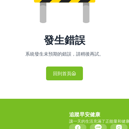
發生錯誤
系統發生未預期的錯誤，請稍後再試。
回到首頁
追蹤早安健康
讓一天的生活充滿了正能量和健