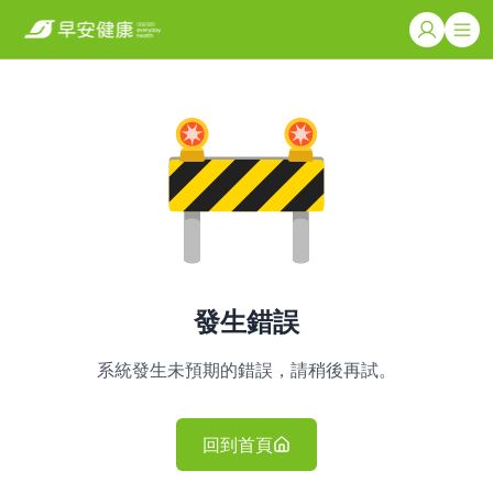
發生錯誤
系統發生未預期的錯誤，請稍後再試。
回到首頁