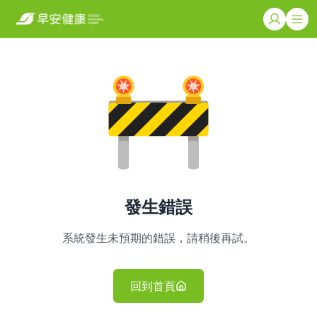
發生錯誤
系統發生未預期的錯誤，請稍後再試。
回到首頁