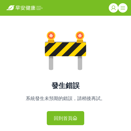
發生錯誤
系統發生未預期的錯誤，請稍後再試。
回到首頁