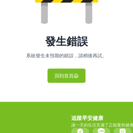
發生錯誤
系統發生未預期的錯誤，請稍後再試。
回到首頁
追蹤早安健康
讓一天的生活充滿了正能量和健