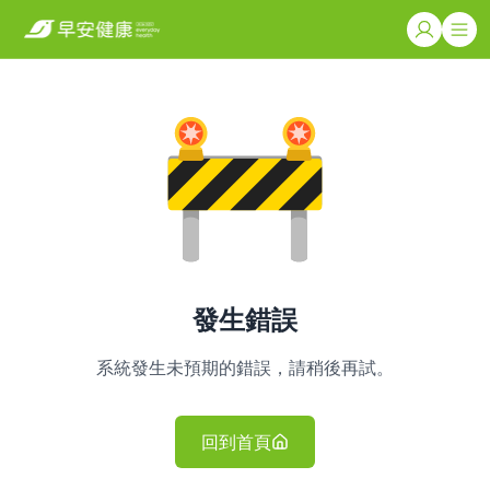
發生錯誤
系統發生未預期的錯誤，請稍後再試。
回到首頁