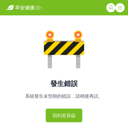
發生錯誤
系統發生未預期的錯誤，請稍後再試。
回到首頁