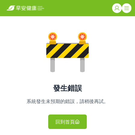
發生錯誤
系統發生未預期的錯誤，請稍後再試。
回到首頁