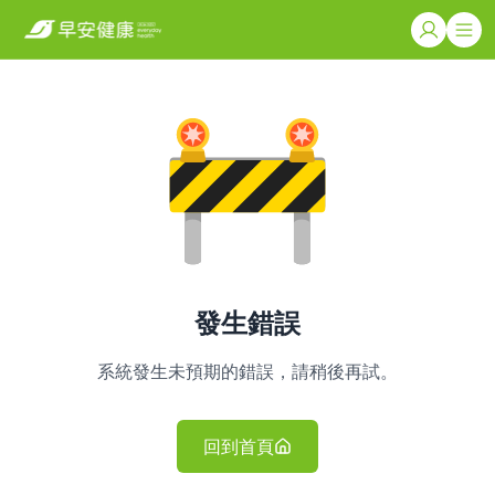
發生錯誤
系統發生未預期的錯誤，請稍後再試。
回到首頁