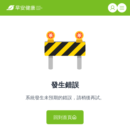
發生錯誤
系統發生未預期的錯誤，請稍後再試。
回到首頁