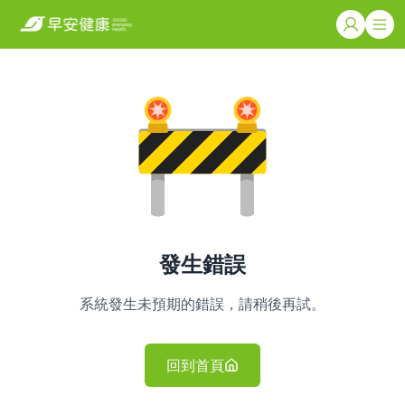
發生錯誤
系統發生未預期的錯誤，請稍後再試。
回到首頁