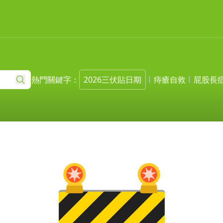
熱門關鍵字：
2026三伏貼日期
痔瘡自救
屁股長