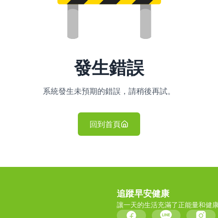
發生錯誤
系統發生未預期的錯誤，請稍後再試。
回到首頁
追蹤早安健康
讓一天的生活充滿了正能量和健