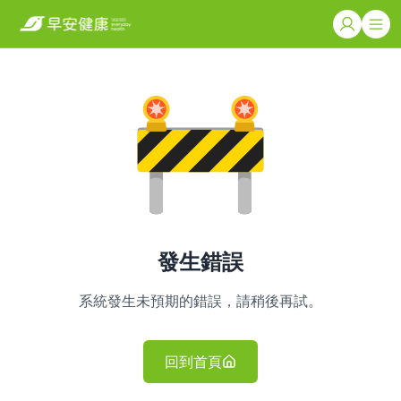
發生錯誤
系統發生未預期的錯誤，請稍後再試。
回到首頁