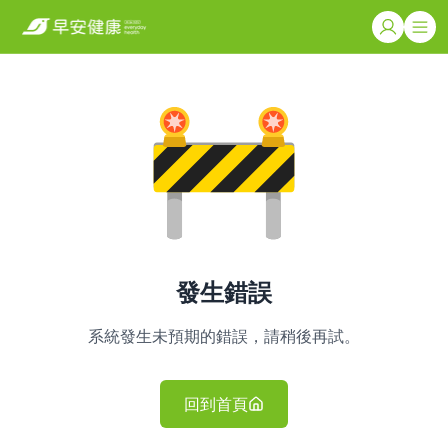
發生錯誤
系統發生未預期的錯誤，請稍後再試。
回到首頁