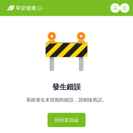
發生錯誤
系統發生未預期的錯誤，請稍後再試。
回到首頁