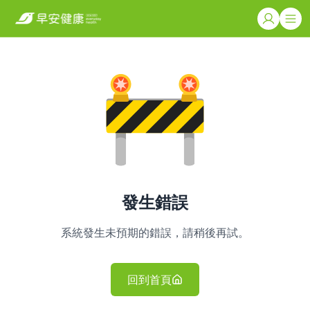
發生錯誤
系統發生未預期的錯誤，請稍後再試。
回到首頁