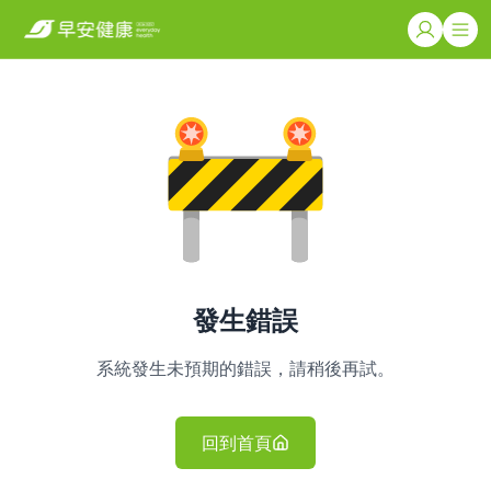
發生錯誤
系統發生未預期的錯誤，請稍後再試。
回到首頁