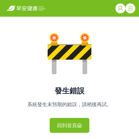
發生錯誤
系統發生未預期的錯誤，請稍後再試。
回到首頁