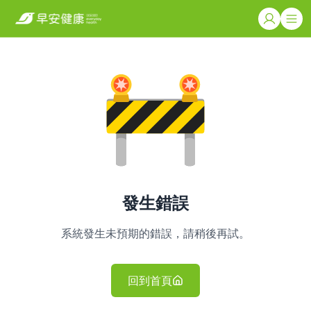
發生錯誤
系統發生未預期的錯誤，請稍後再試。
回到首頁