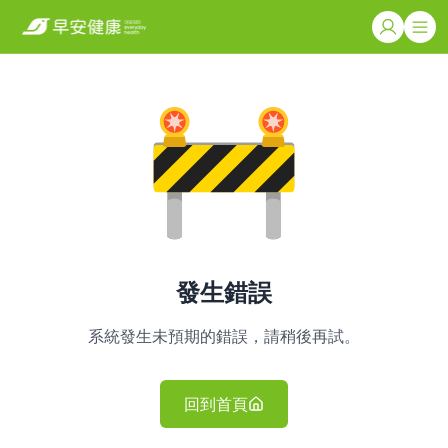
發生錯誤
系統發生未預期的錯誤，請稍後再試。
回到首頁