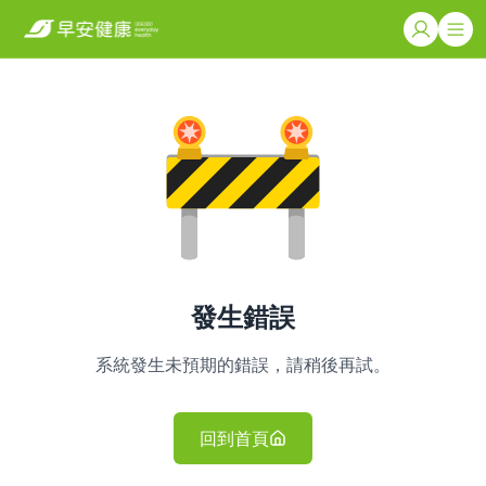
發生錯誤
系統發生未預期的錯誤，請稍後再試。
回到首頁