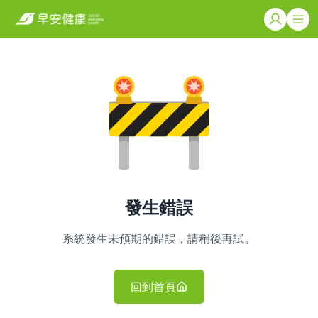
發生錯誤
系統發生未預期的錯誤，請稍後再試。
回到首頁