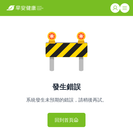
發生錯誤
系統發生未預期的錯誤，請稍後再試。
回到首頁