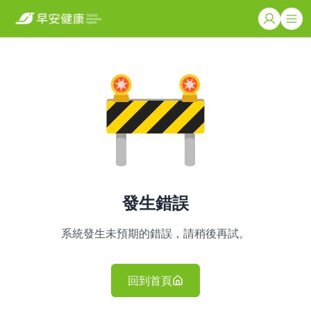
發生錯誤
系統發生未預期的錯誤，請稍後再試。
回到首頁