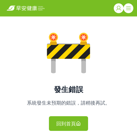
發生錯誤
系統發生未預期的錯誤，請稍後再試。
回到首頁