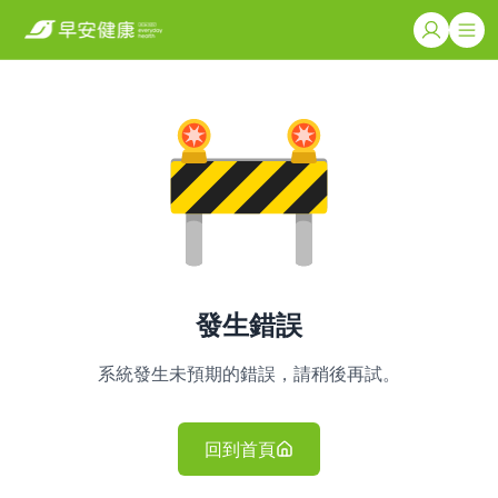
發生錯誤
系統發生未預期的錯誤，請稍後再試。
回到首頁