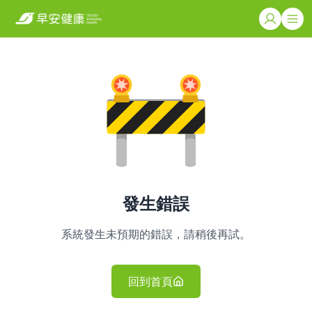
發生錯誤
系統發生未預期的錯誤，請稍後再試。
回到首頁