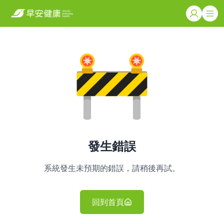
發生錯誤
系統發生未預期的錯誤，請稍後再試。
回到首頁