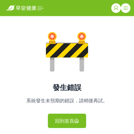
發生錯誤
系統發生未預期的錯誤，請稍後再試。
回到首頁