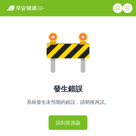
發生錯誤
系統發生未預期的錯誤，請稍後再試。
回到首頁