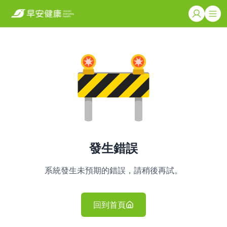
發生錯誤
系統發生未預期的錯誤，請稍後再試。
回到首頁