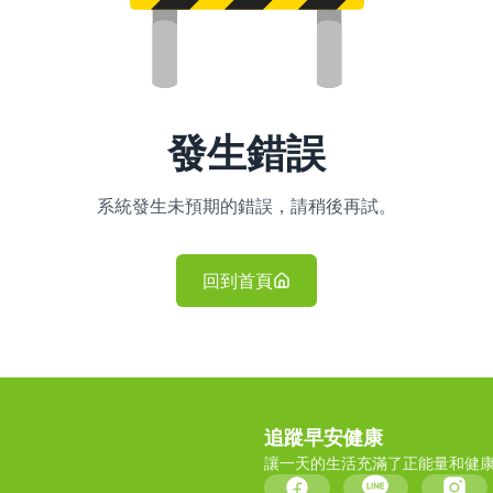
發生錯誤
系統發生未預期的錯誤，請稍後再試。
回到首頁
追蹤早安健康
讓一天的生活充滿了正能量和健