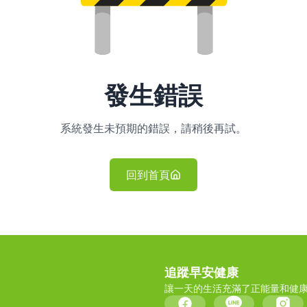
發生錯誤
系統發生未預期的錯誤，請稍後再試。
回到首頁
追蹤早安健康
讓一天的生活充滿了正能量和健