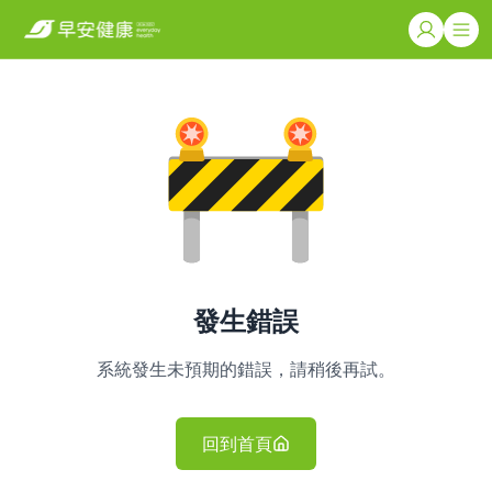
發生錯誤
系統發生未預期的錯誤，請稍後再試。
回到首頁