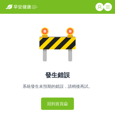
發生錯誤
系統發生未預期的錯誤，請稍後再試。
回到首頁