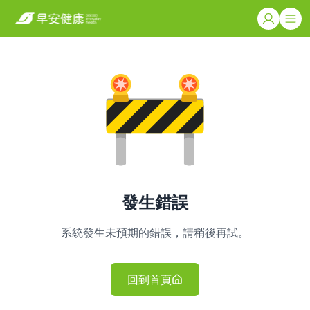
發生錯誤
系統發生未預期的錯誤，請稍後再試。
回到首頁