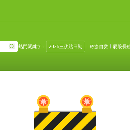
熱門關鍵字：
2026三伏貼日期
痔瘡自救
屁股長