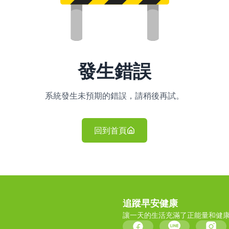
發生錯誤
系統發生未預期的錯誤，請稍後再試。
回到首頁
追蹤早安健康
讓一天的生活充滿了正能量和健