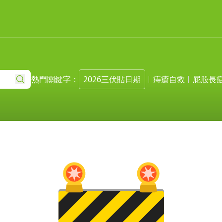
熱門關鍵字：
2026三伏貼日期
痔瘡自救
屁股長