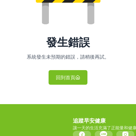
發生錯誤
系統發生未預期的錯誤，請稍後再試。
回到首頁
追蹤早安健康
讓一天的生活充滿了正能量和健