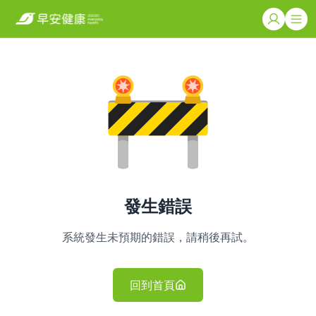
發生錯誤
系統發生未預期的錯誤，請稍後再試。
回到首頁