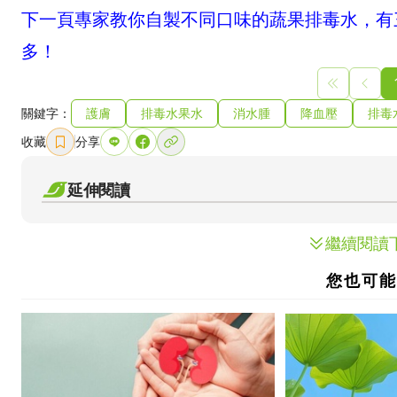
下一頁專家教你自製不同口味的蔬果排毒水，有
多！
關鍵字：
護膚
排毒水果水
消水腫
降血壓
排毒
收藏
分享
延伸閱讀
繼續閱讀