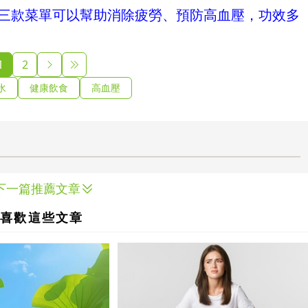
三款菜單可以幫助消除疲勞、預防高血壓，功效多
1
2
水
健康飲食
高血壓
下一篇推薦文章