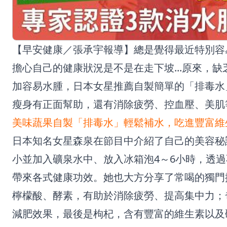
【早安健康／張承宇報導】總是覺得最近特別容
擔心自己的健康狀況是不是在走下坡...原來，
加容易水腫，日本女星推薦自製簡單的「排毒水
瘦身有正面幫助，還有消除疲勞、控血壓、美肌
美味蔬果自製「排毒水」輕鬆補水，吃進豐富維
日本知名女星森泉在節目中介紹了自己的美容秘
小並加入礦泉水中、放入冰箱泡4～6小時，透
帶來各式健康功效。她也大方分享了常喝的獨門
檸檬酸、酵素，有助於消除疲勞、提高集中力；
減肥效果，最後是枸杞，含有豐富的維生素以及