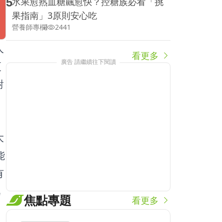
5
水果愈熟血糖飆愈快？控糖族必看「挑
果指南」3原則安心吃
營養師專欄
2441
人
看更多
廣告 請繼續往下閱讀
更
對
大
能
有
肌
焦點專題
看更多
。