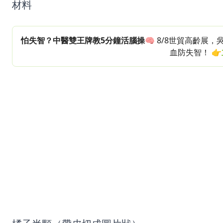
材料
怕失智？中醫雙王牌教5分鐘活腦操
🧠 8/8世貿高齡
血防失智！
