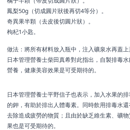
橘子半顆（帶皮切成圓片狀）。
鳳梨50g（切成圓片狀後再切4等分）。
奇異果半顆（去皮後切圓片狀）。
枸杞1小匙。
做法：將所有材料放入瓶中，注入礦泉水再蓋上
日本管理營養士柴田真希對此指出，自製排毒水
營養，健康美容效果是可受期待的。
日本管理營養士平野信子也表示，加入水果的排
的鉀，有助於排出人體毒素。同時飲用排毒水還
去除造成疲勞的物質；且由於缺乏維生素、礦物
果也是可受期待的。