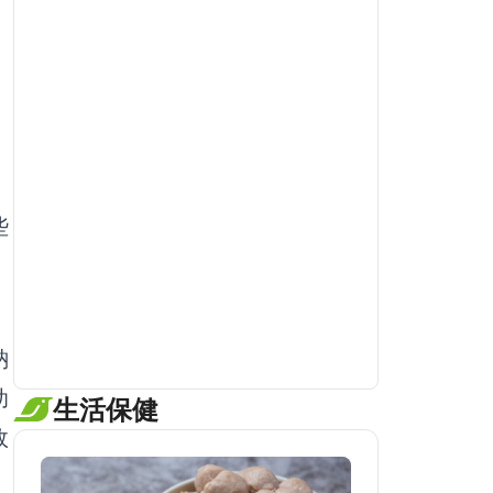
些
鈉
助
生活保健
效
牙刷不要