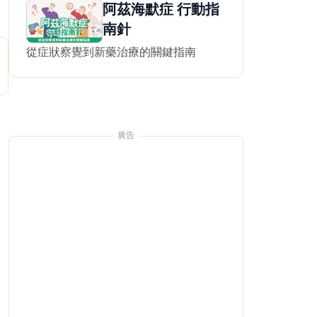
阿茲海默症 行動指
南針
從症狀察覺到新藥治療的關鍵指南
👉 快
🌟8/9世貿高齡展限定❗
抗癌名醫蔡松彥親授經絡操
廣告