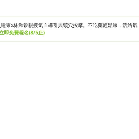
展，吳建東x林舜穀親授氣血導引與頭穴按摩。不吃藥輕鬆練，活絡氣
立即免費報名
(8/5止)