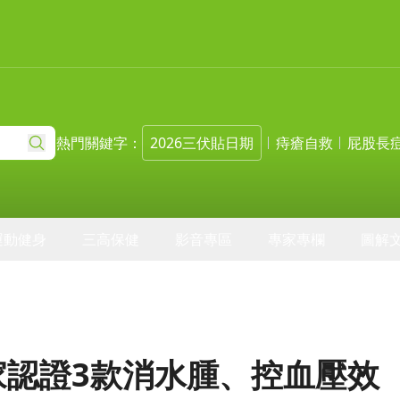
熱門關鍵字：
2026三伏貼日期
痔瘡自救
屁股長
運動健身
三高保健
影音專區
專家專欄
圖解
家認證3款消水腫、控血壓效