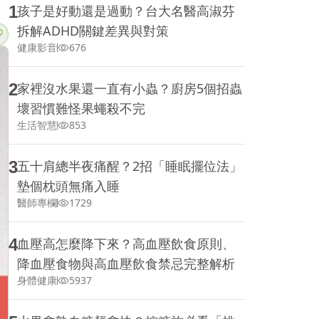
1
孩子是好動還是過動？台大名醫高淑芬
拆解ADHD關鍵差異與對策
健康影音
676
2
家裡沒水果還一直有小蟲？廚房5個招蟲
壞習慣難怪果蠅殺不完
生活智慧
853
3
五十肩總半夜痛醒？2招「睡眠擺位法」
墊個枕頭無痛入睡
醫師專欄
1729
4
血壓高怎麼降下來？高血壓飲食原則、
降血壓食物與高血壓飲食禁忌完整解析
身體健康
5937