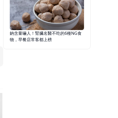
放錯位
鈉含量嚇人！腎臟名醫不吃的6種NG食
物，早餐店常客都上榜