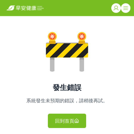
發生錯誤
系統發生未預期的錯誤，請稍後再試。
回到首頁