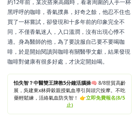
約12年前，某次搭乘高鐵時，看著周圍的人手一杯
黑呼呼的咖啡，香氣撲鼻，好奇之餘，他忍不住也
買了一杯嘗試，卻發現和十多年前的印象完全不
同，不僅香氣迷人，入口溫潤，沒有出現心悸不
適。身為醫師的他，為了要說服自己要不要喝咖
啡，於是開始閱讀與咖啡有關醫學文獻，結果發現
咖啡對健康有很多好處，才決定開始喝。
怕失智？中醫雙王牌教5分鐘活腦操
🧠 8/8世貿高齡
展，吳建東x林舜穀親授氣血導引與頭穴按摩。不吃
藥輕鬆練，活絡氣血防失智！
👉立即免費報名
(8/5
止)