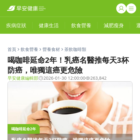
疾病症狀
健康生活
飲食營養
減肥瘦身
首頁
飲食營養
營養食材
茶飲咖啡類
喝咖啡延命2年！乳癌名醫推每天3杯
防癌，唯獨這癌更危險
早安健康編輯部
2026-01-30 12:00:00
263,842
喝咖啡延命2年