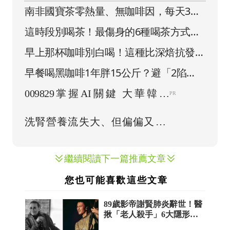
南非國寶茶零熱量、無咖啡因，每天3杯
天然抗老
這時段別喝茶！最傷身的6種喝茶方式，
損害腎功能還增加罹癌風險
早上那杯咖啡別白喝！這種比深焙抗發
炎，加1匙「它」護心顧腸道
早餐喝黑咖啡1年胖15公斤？避「2陷
阱」別讓燃脂飲品成肥胖幫凶
繼續閱讀下一篇推薦文章