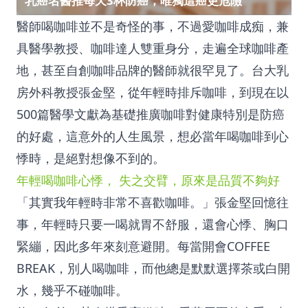
乳癌名醫推每天3杯防癌，唯獨這癌更危險
醫師喝咖啡並不是奇怪的事，不過愛咖啡成痴，兼
具醫學教授、咖啡達人雙重身分，走遍全球咖啡產
地，甚至自創咖啡品牌的醫師就很罕見了。台大乳
房外科教授張金堅，從年輕時排斥咖啡，到現在以
500篇醫學文獻為基礎推廣咖啡對健康特別是防癌
的好處，這意外的人生風景，想必當年喝咖啡到心
悸時，是絕對想像不到的。
年輕喝咖啡心悸， 失之交臂，原來是品質不夠好
「其實我年輕時非常不喜歡咖啡。」張金堅回憶往
事，年輕時只要一喝就胃不舒服，還會心悸、胸口
緊繃，因此多年來刻意避開。每當開會COFFEE
BREAK，別人喝咖啡，而他總是默默選擇茶或白開
水，幾乎不碰咖啡。