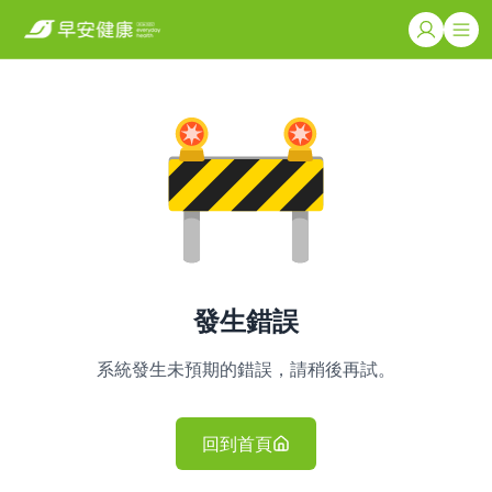
發生錯誤
系統發生未預期的錯誤，請稍後再試。
回到首頁