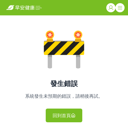
發生錯誤
系統發生未預期的錯誤，請稍後再試。
回到首頁