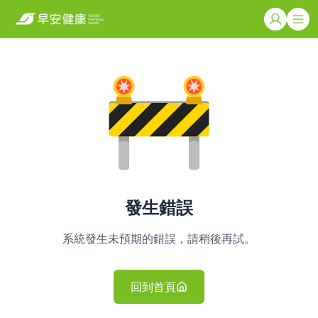
發生錯誤
系統發生未預期的錯誤，請稍後再試。
回到首頁